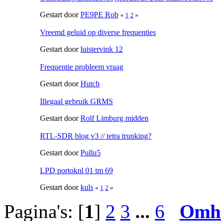
Gestart door
PE9PE Rob
«
1
2
»
Vreemd geluid op diverse frequenties
Gestart door
luistervink 12
Frequentie probleem vraag
Gestart door
Hutch
Illegaal gebruik GRMS
Gestart door
Rolf Limburg midden
RTL-SDR blog v3 // tetra trunking?
Gestart door
Pullu5
LPD portoknl 01 tm 69
Gestart door
kuls
«
1
2
»
Pagina's: [
1
]
2
3
...
6
Omh