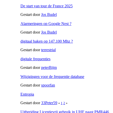
De start van tour de France 2025
Gestart door
Jos Budel
Alarmeringen op Google Nest ?
Gestart door
Jos Budel
digitaal baken op 147.100 Mhz ?
Gestart door
terrestrial
digitale frequenties
Gestart door
peterBijm
Wijzigingen voor de frequentie database
Gestart door
spoorfan
Entropia
Gestart door
33Peter59
«
1
2
»
Uitbreiding Licentievrij gebruik in UHF naast PMR446