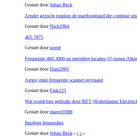
Gestart door
Johan Beck
Zender gezocht rondom de marifoonband die continue uit
Gestart door
Nick1964
465.7875
Gestart door
norrie
Frequentie 460.3000 op meerdere locaties (2) tussen Alk
Gestart door
Dani2001
Airspy mini frequentie scanner gevraagd
Gestart door
Fink123
Wat wordt hier gebruikt door RET (Rotterdamse Electris
Gestart door
marcel1988
Baofeng frequenties
Gestart door
Johan Beck
«
1
2
»