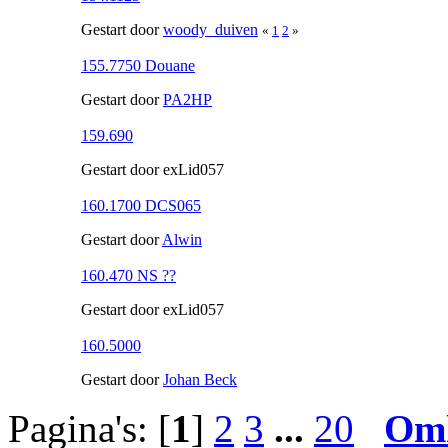
Gestart door
woody_duiven
«
1
2
»
155.7750 Douane
Gestart door
PA2HP
159.690
Gestart door exLid057
160.1700 DCS065
Gestart door
Alwin
160.470 NS ??
Gestart door exLid057
160.5000
Gestart door
Johan Beck
Pagina's: [
1
]
2
3
...
20
Om