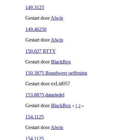
149.3125
Gestart door
Alwin
149.46250
Gestart door
Alwin
150.027 RTTY
Gestart door
BlackBox
150.3875 Brandweer oeffening
Gestart door exLid057
153.8875 datariedel
Gestart door
BlackBox
«
1
2
»
154.1125
Gestart door
Alwin
154.1125