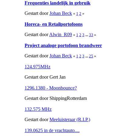
Frequenties landelijk in gebruik
Gestart door
Johan Beck
«
1
2
»
Horeca- en Retailportofoons
Gestart door
Alwin_R09
«
1
2
3
...
33
»
Project analoge portofoon brandweer
Gestart door
Johan Beck
«
1
2
3
...
25
»
124.975MHz
Gestart door Gert Jan
1296.1380 - Moonbounce?
Gestart door ShippingRotterdam
132.575 MHz
Gestart door
Meeluisteraar (R.I.P.)
139.0625 in de vrachtauto....