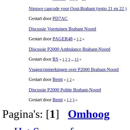
Nieuwe capcode voor Oost-Brabant (regio 21 en 22 )
Gestart door
PD7AC
Discussie Voertuigen Brabant Noord
Gestart door
PAGER48
«
1
2
»
Discussie P2000 Ambulance Brabant-Noord
Gestart door
RS
«
1
2
3
...
15
»
Vragen/opmerkingen over P2000 Brabant-Noord
Gestart door
Bernt
«
1
2
»
Discussie P2000 Politie Brabant-Noord
Gestart door
Bernt
«
1
2
3
»
Pagina's: [
1
]
Omhoog