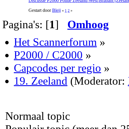
Discussie P2000 Politie Zeeland-West-Brabant (Zeelan
Gestart door
Bleij
«
1
2
»
Pagina's: [
1
]
Omhoog
Het Scannerforum
»
P2000 / C2000
»
Capcodes per regio
»
19. Zeeland
(Moderator:
Normaal topic
Populair topic (meer dan 25