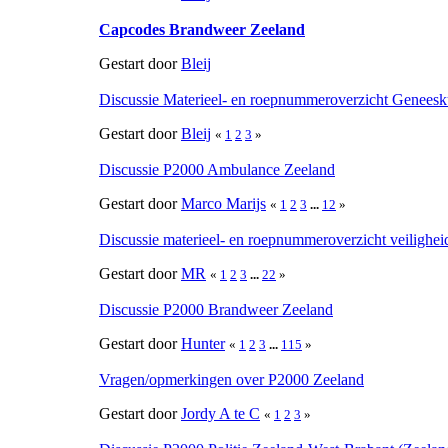
Capcodes Brandweer Zeeland
Gestart door
Bleij
Discussie Materieel- en roepnummeroverzicht Genees
Gestart door
Bleij
«
1
2
3
»
Discussie P2000 Ambulance Zeeland
Gestart door
Marco Marijs
«
1
2
3
...
12
»
Discussie materieel- en roepnummeroverzicht veilighei
Gestart door
MR
«
1
2
3
...
22
»
Discussie P2000 Brandweer Zeeland
Gestart door
Hunter
«
1
2
3
...
115
»
Vragen/opmerkingen over P2000 Zeeland
Gestart door
Jordy A te C
«
1
2
3
»