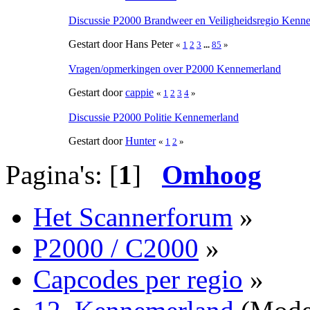
Discussie P2000 Brandweer en Veiligheidsregio Kenn
Gestart door Hans Peter
«
1
2
3
...
85
»
Vragen/opmerkingen over P2000 Kennemerland
Gestart door
cappie
«
1
2
3
4
»
Discussie P2000 Politie Kennemerland
Gestart door
Hunter
«
1
2
»
Pagina's: [
1
]
Omhoog
Het Scannerforum
»
P2000 / C2000
»
Capcodes per regio
»