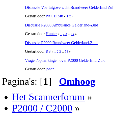
Discussie Voertuigoverzicht Brandweer Gelderland Zu
Gestart door
PAGER48
«
1
2
»
Discussie P2000 Ambulance Gelderland-Zuid
Gestart door
Hunter
«
1
2
3
...
14
»
Discussie P2000 Brandweer Gelderland-Zuid
Gestart door
RS
«
1
2
3
...
53
»
Vragen/opmerkingen over P2000 Gelderland-Zuid
Gestart door
johan
Pagina's: [
1
]
Omhoog
Het Scannerforum
»
P2000 / C2000
»