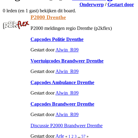
Onderwerp
/
Gestart door
0 leden (en 1 gast) bekijken dit board.
P2000 Drenthe
P2000 meldingen regio Drenthe (p2kflex)
Capcodes Politie Drenthe
Gestart door
Alwin_R09
Voertuigcodes Brandweer Drenthe
Gestart door
Alwin_R09
Capcodes Ambulance Drenthe
Gestart door
Alwin_R09
Capcodes Brandweer Drenthe
Gestart door
Alwin_R09
Discussie P2000 Brandweer Drenthe
Gestart door
Arle
«
1
2
3
...
57
»