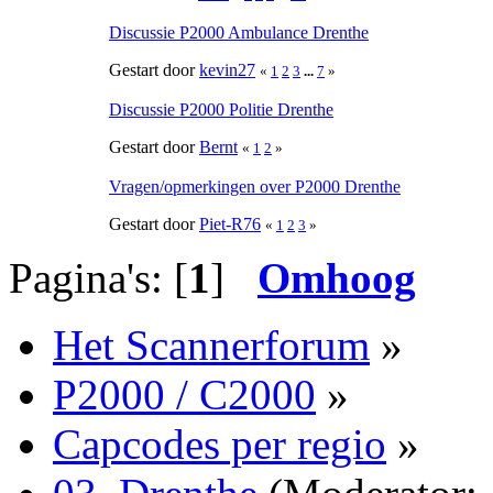
Discussie P2000 Ambulance Drenthe
Gestart door
kevin27
«
1
2
3
...
7
»
Discussie P2000 Politie Drenthe
Gestart door
Bernt
«
1
2
»
Vragen/opmerkingen over P2000 Drenthe
Gestart door
Piet-R76
«
1
2
3
»
Pagina's: [
1
]
Omhoog
Het Scannerforum
»
P2000 / C2000
»
Capcodes per regio
»