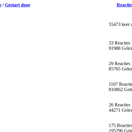
p
/
Gestart door
Reactie
55473 keer 
33 Reacties
91988 Gele
29 Reacties
85765 Gele
1107 Reacti
810862 Gel
26 Reacties
44271 Gele
175 Reactie
195296 Gel