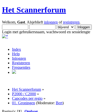
Het Scannerforum
Welkom,
Gast
. Alsjeblieft
inloggen
of
registreren
.
Login met gebruikersnaam, wachtwoord en sessielengte
Index
Help
Inloggen
Registreren
Frequenties
Het Scannerforum
»
P2000 / C2000
»
Capcodes per regio
»
01. Groningen
(Moderator:
Bert
)
Pagina's: [
1
]
Omlaag