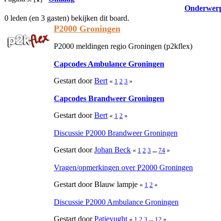
Onderwer
0 leden (en 3 gasten) bekijken dit board.
P2000 Groningen
P2000 meldingen regio Groningen (p2kflex)
Capcodes Ambulance Groningen
Gestart door
Bert
«
1
2
3
»
Capcodes Brandweer Groningen
Gestart door
Bert
«
1
2
»
Discussie P2000 Brandweer Groningen
Gestart door
Johan Beck
«
1
2
3
...
74
»
Vragen/opmerkingen over P2000 Groningen
Gestart door Blauw lampje
«
1
2
»
Discussie P2000 Ambulance Groningen
Gestart door
Patjevught
«
1
2
3
...
12
»