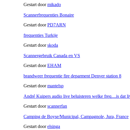
Gestart door
mikado
Scannerfrequenties Bonaire
Gestart door
PD7ARN
frequenties Turkije
Gestart door
skoda
Scannergebruik Canada en VS
Gestart door
EHAM
brandweer frequentie fire deparment Denver station 8
Gestart door
mantelsp
André Kuipers audio live beluisteren welke freq....is dat l
Gestart door
scannerfan
Camping de Boyse/Municipal, Campagnole, Jura, France
Gestart door
elsinga