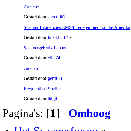
Curacao
Gestart door
spoetnik7
Scanner frequencies EMS/Firedepartment politie Amerika
Gestart door
lmk43
«
1
2
»
Scannergebruik Panama
Gestart door
vliet74
curacao
Gestart door
gerrit63
Frequenties Brazilië
Gestart door
titigti
Pagina's: [
1
]
Omhoog
Het Scannerforum
»