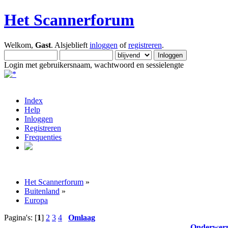
Het Scannerforum
Welkom,
Gast
. Alsjeblieft
inloggen
of
registreren
.
Login met gebruikersnaam, wachtwoord en sessielengte
Index
Help
Inloggen
Registreren
Frequenties
Het Scannerforum
»
Buitenland
»
Europa
Pagina's: [
1
]
2
3
4
Omlaag
Onderwer