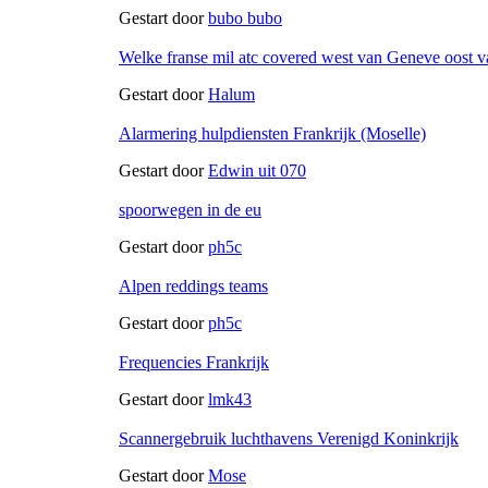
Gestart door
bubo bubo
Welke franse mil atc covered west van Geneve oost 
Gestart door
Halum
Alarmering hulpdiensten Frankrijk (Moselle)
Gestart door
Edwin uit 070
spoorwegen in de eu
Gestart door
ph5c
Alpen reddings teams
Gestart door
ph5c
Frequencies Frankrijk
Gestart door
lmk43
Scannergebruik luchthavens Verenigd Koninkrijk
Gestart door
Mose