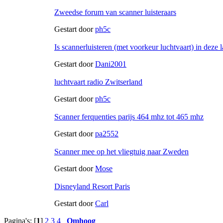
Zweedse forum van scanner luisteraars
Gestart door
ph5c
Is scannerluisteren (met voorkeur luchtvaart) in deze 
Gestart door
Dani2001
luchtvaart radio Zwitserland
Gestart door
ph5c
Scanner ferquenties parijs 464 mhz tot 465 mhz
Gestart door
pa2552
Scanner mee op het vliegtuig naar Zweden
Gestart door
Mose
Disneyland Resort Paris
Gestart door
Carl
Pagina's: [
1
]
2
3
4
Omhoog