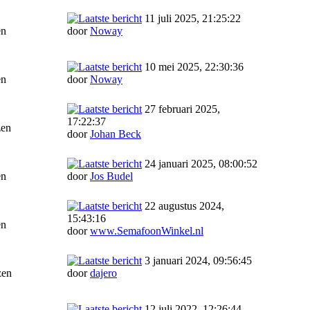
11 juli 2025, 21:25:22
en
door
Noway
10 mei 2025, 22:30:36
en
door
Noway
27 februari 2025,
17:22:37
zen
door
Johan Beck
24 januari 2025, 08:00:52
en
door
Jos Budel
22 augustus 2024,
15:43:16
en
door
www.SemafoonWinkel.nl
3 januari 2024, 09:56:45
zen
door
dajero
12 juli 2022, 12:26:44