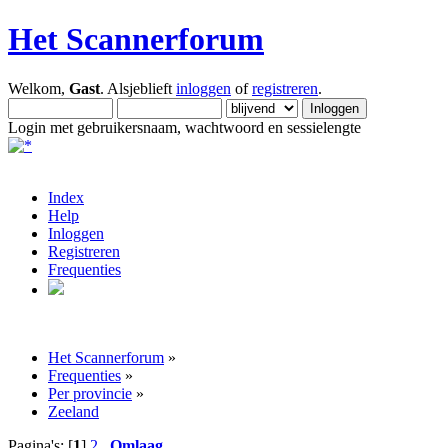
Het Scannerforum
Welkom,
Gast
. Alsjeblieft
inloggen
of
registreren
.
Login met gebruikersnaam, wachtwoord en sessielengte
Index
Help
Inloggen
Registreren
Frequenties
Het Scannerforum
»
Frequenties
»
Per provincie
»
Zeeland
Pagina's: [
1
]
2
Omlaag