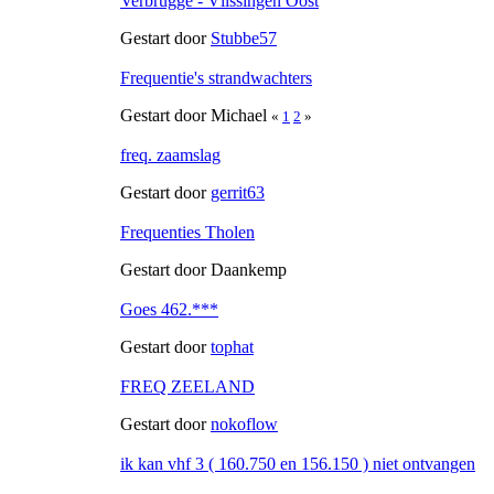
Verbrugge - Vlissingen Oost
Gestart door
Stubbe57
Frequentie's strandwachters
Gestart door Michael
«
1
2
»
freq. zaamslag
Gestart door
gerrit63
Frequenties Tholen
Gestart door Daankemp
Goes 462.***
Gestart door
tophat
FREQ ZEELAND
Gestart door
nokoflow
ik kan vhf 3 ( 160.750 en 156.150 ) niet ontvangen