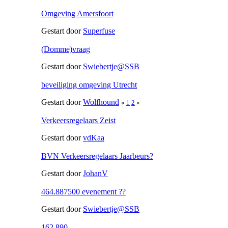
Omgeving Amersfoort
Gestart door
Superfuse
(Domme)vraag
Gestart door
Swiebertje@SSB
beveiliging omgeving Utrecht
Gestart door
Wolfhound
«
1
2
»
Verkeersregelaars Zeist
Gestart door
vdKaa
BVN Verkeersregelaars Jaarbeurs?
Gestart door
JohanV
464.887500 evenement ??
Gestart door
Swiebertje@SSB
162.890