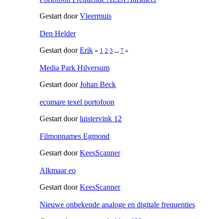
Gestart door
Vleermuis
Den Helder
Gestart door
Erik
«
1
2
3
...
7
»
Media Park Hilversum
Gestart door
Johan Beck
ecomare texel portofoon
Gestart door
luistervink 12
Filmopnames Egmond
Gestart door
KeesScanner
Alkmaar eo
Gestart door
KeesScanner
Nieuwe onbekende analoge en digitale frequenties