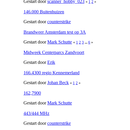
Gestart door
scanner_hobby_023
«
1
2
»
146.000 Buitenhuizen
Gestart door
counterstrike
Brandweer Amsterdam test op 3A
Gestart door
Mark Schutte
«
1
2
3
...
6
»
Midweek Centerparcs Zandvoort
Gestart door
Erik
166.4300 regio Kennemerland
Gestart door
Johan Beck
«
1
2
»
162,7900
Gestart door
Mark Schutte
443/444 MHz
Gestart door
counterstrike