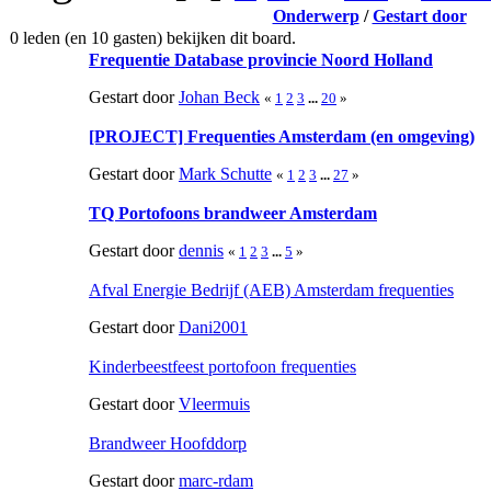
Onderwerp
/
Gestart door
0 leden (en 10 gasten) bekijken dit board.
Frequentie Database provincie Noord Holland
Gestart door
Johan Beck
«
1
2
3
...
20
»
[PROJECT] Frequenties Amsterdam (en omgeving)
Gestart door
Mark Schutte
«
1
2
3
...
27
»
TQ Portofoons brandweer Amsterdam
Gestart door
dennis
«
1
2
3
...
5
»
Afval Energie Bedrijf (AEB) Amsterdam frequenties
Gestart door
Dani2001
Kinderbeestfeest portofoon frequenties
Gestart door
Vleermuis
Brandweer Hoofddorp
Gestart door
marc-rdam