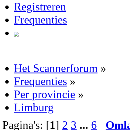
Registreren
Frequenties
Het Scannerforum
»
Frequenties
»
Per provincie
»
Limburg
Pagina's: [
1
]
2
3
...
6
Oml