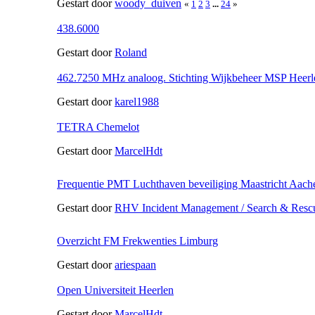
Gestart door
woody_duiven
«
1
2
3
...
24
»
438.6000
Gestart door
Roland
462.7250 MHz analoog. Stichting Wijkbeheer MSP Heerle
Gestart door
karel1988
TETRA Chemelot
Gestart door
MarcelHdt
Frequentie PMT Luchthaven beveiliging Maastricht Aache
Gestart door
RHV Incident Management / Search & Resc
Overzicht FM Frekwenties Limburg
Gestart door
ariespaan
Open Universiteit Heerlen
Gestart door
MarcelHdt