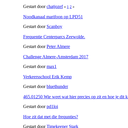
Gestart door
chatjozef
«
1
2
»
Noodkanaal marifoon op LPD51
Gestart door
Scanboy
Frequentie Centerparcs Zeewolde.
Gestart door
Peter Almere
Challenge Almere-Amsterdam 2017
Gestart door
max1
Verkeersschool Erik Kemp
Gestart door
bluethunder
465.01250 Wie weet wat hier precies op zit en hoe je dit 
Gestart door
pd1loi
Hoe zit dat met die frequnties?
Gestart door
Timekeeper Stark