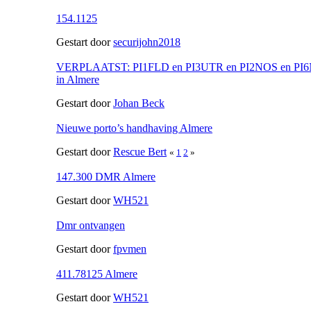
154.1125
Gestart door
securijohn2018
VERPLAATST: PI1FLD en PI3UTR en PI2NOS en PI6N
in Almere
Gestart door
Johan Beck
Nieuwe porto’s handhaving Almere
Gestart door
Rescue Bert
«
1
2
»
147.300 DMR Almere
Gestart door
WH521
Dmr ontvangen
Gestart door
fpvmen
411.78125 Almere
Gestart door
WH521