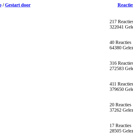
p
/
Gestart door
Reactie
217 Reactie
322041 Gel
40 Reacties
64380 Gele
316 Reactie
272583 Gel
411 Reactie
379650 Gel
20 Reacties
37262 Gele
17 Reacties
28505 Gele