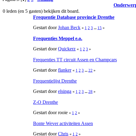
Onderwer
0 leden (en 5 gasten) bekijken dit board.
Frequentie Database provincie Drenthe
Gestart door
Johan Beck
«
1
2
3
...
15
»
Frequenties Meppel e.o.
Gestart door
Quickerz
«
1
2
3
»
Frequenties TT circuit Assen en Champcars
Gestart door
flanker
«
1
2
3
...
22
»
Frequentielijst Drenthe
Gestart door
elsinga
«
1
2
3
...
28
»
Z-O Drenthe
Gestart door rooie
«
1
2
»
Bonte Wever activiteiten Assen
Gestart door
Chris
«
1
2
»