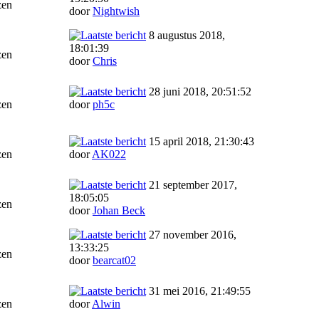
zen
door
Nightwish
8 augustus 2018,
18:01:39
zen
door
Chris
28 juni 2018, 20:51:52
zen
door
ph5c
15 april 2018, 21:30:43
zen
door
AK022
21 september 2017,
18:05:05
zen
door
Johan Beck
27 november 2016,
13:33:25
zen
door
bearcat02
31 mei 2016, 21:49:55
zen
door
Alwin