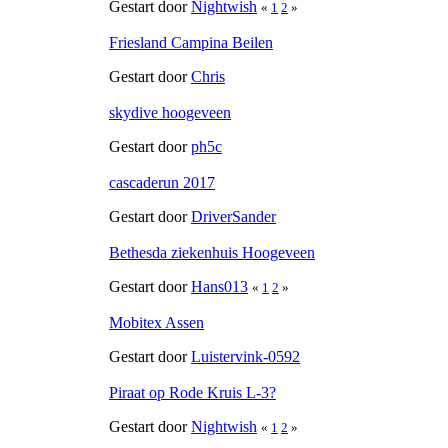
Gestart door
Nightwish
«
1
2
»
Friesland Campina Beilen
Gestart door
Chris
skydive hoogeveen
Gestart door
ph5c
cascaderun 2017
Gestart door
DriverSander
Bethesda ziekenhuis Hoogeveen
Gestart door
Hans013
«
1
2
»
Mobitex Assen
Gestart door
Luistervink-0592
Piraat op Rode Kruis L-3?
Gestart door
Nightwish
«
1
2
»