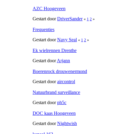
AZC Hoogeveen
Gestart door
DriverSander
«
1
2
»
Frequenties
Gestart door
Navy Seal
«
1
2
»
Ek wielrennen Drenthe
Gestart door
Arjann
Boerenrock drouwenermond
Gestart door
aircontrol
Natuurbrand surveillance
Gestart door
ph5c
DOC kaas Hoogeveen
Gestart door
Nightwish