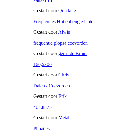
kanaal 16?
Gestart door
Quickerz
Frequenties Huttenheugte Dalen
Gestart door
Alwin
frequentie plopsa coevorden
Gestart door
gerrit de Bruin
160,5300
Gestart door
Chris
Dalen / Coevorden
Gestart door
Erik
464.8875
Gestart door
Metal
Piraatjes