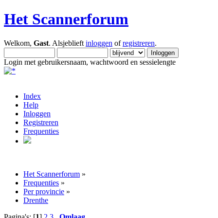
Het Scannerforum
Welkom,
Gast
. Alsjeblieft
inloggen
of
registreren
.
Login met gebruikersnaam, wachtwoord en sessielengte
Index
Help
Inloggen
Registreren
Frequenties
Het Scannerforum
»
Frequenties
»
Per provincie
»
Drenthe
Pagina's: [
1
]
2
3
Omlaag