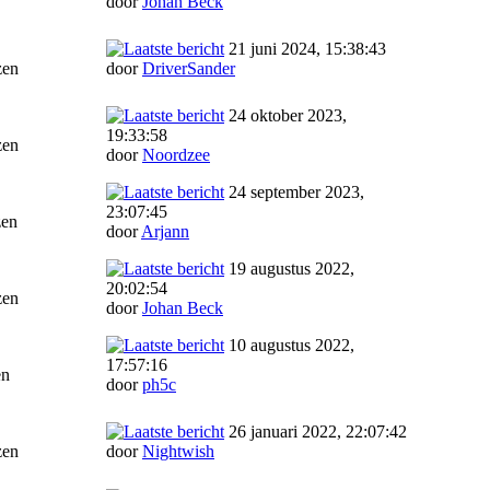
door
Johan Beck
21 juni 2024, 15:38:43
zen
door
DriverSander
24 oktober 2023,
19:33:58
zen
door
Noordzee
24 september 2023,
23:07:45
zen
door
Arjann
19 augustus 2022,
20:02:54
zen
door
Johan Beck
10 augustus 2022,
17:57:16
en
door
ph5c
26 januari 2022, 22:07:42
zen
door
Nightwish