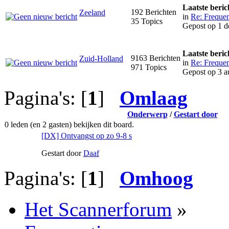
Laatste beric
192 Berichten
Zeeland
in
Re: Frequen
35 Topics
Gepost op 1 d
Laatste beric
9163 Berichten
Zuid-Holland
in
Re: Frequen
971 Topics
Gepost op 3 a
Pagina's: [
1
]
Omlaag
Onderwerp
/
Gestart door
0 leden (en 2 gasten) bekijken dit board.
[DX] Ontvangst op zo 9-8 s
Gestart door
Daaf
Pagina's: [
1
]
Omhoog
Het Scannerforum
»