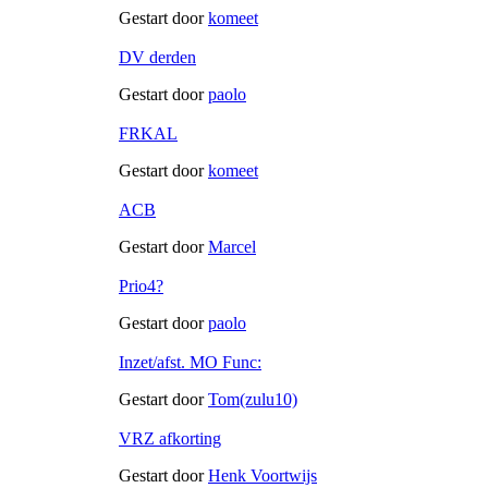
Gestart door
komeet
DV derden
Gestart door
paolo
FRKAL
Gestart door
komeet
ACB
Gestart door
Marcel
Prio4?
Gestart door
paolo
Inzet/afst. MO Func:
Gestart door
Tom(zulu10)
VRZ afkorting
Gestart door
Henk Voortwijs