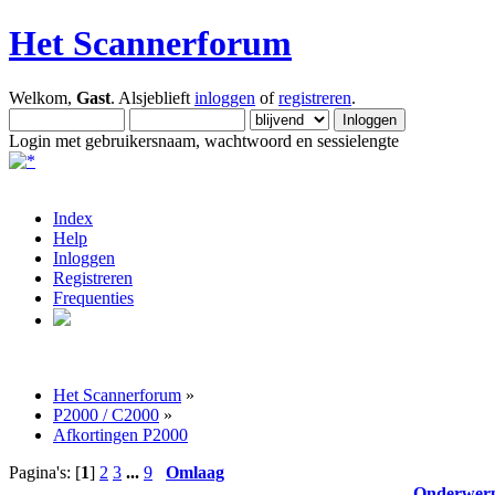
Het Scannerforum
Welkom,
Gast
. Alsjeblieft
inloggen
of
registreren
.
Login met gebruikersnaam, wachtwoord en sessielengte
Index
Help
Inloggen
Registreren
Frequenties
Het Scannerforum
»
P2000 / C2000
»
Afkortingen P2000
Pagina's: [
1
]
2
3
...
9
Omlaag
Onderwer