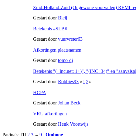
Zuid-Holland-Zuid (Ongewone voorvallen) REMI re
Gestart door
Bleij
Betekenis #SLB#
Gestart door
vuurvreter63
Afkortingen plaatsnamen
Gestart door
tomo-dj
Betekenis "(+Inc.net: 1+)", "(INC: 34)" en "aanvalsp
Gestart door
Robbies93
«
1
2
»
HCPA
Gestart door
Johan Beck
VRU afkortingen
Gestart door
Henk Voortwijs
Pagina's: [
1
]
2
3
...
9
Omhoog