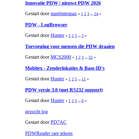
Innovatie PDW | nieuwe PDW 2026
Gestart door
martijntenpas
«
1
2
3
...
24
»
PDW - LogBrowser
Gestart door
Hunter
«
1
2
3
...
5
»
Toevoeging voor mensen die PDW draaien
Gestart door
MCS2000
«
1
2
3
...
32
»
Mobitex - Zenderlokaties & Base-ID's
Gestart door
Hunter
«
1
2
3
...
11
»
PDW versie 3.0 (met RS232 support)
Gestart door
Hunter
«
1
2
3
...
6
»
gezocht log
Gestart door
PD7AC
PDWReader rare tekens