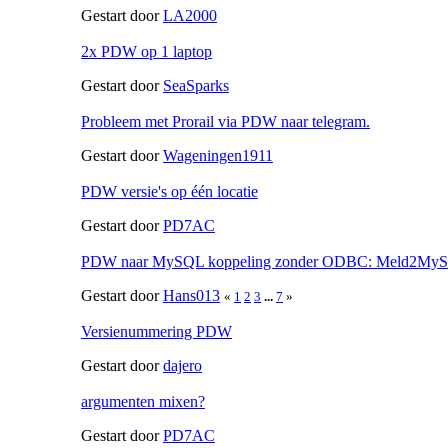
Gestart door
LA2000
2x PDW op 1 laptop
Gestart door
SeaSparks
Probleem met Prorail via PDW naar telegram.
Gestart door
Wageningen1911
PDW versie's op één locatie
Gestart door
PD7AC
PDW naar MySQL koppeling zonder ODBC: Meld2My
Gestart door
Hans013
«
1
2
3
...
7
»
Versienummering PDW
Gestart door
dajero
argumenten mixen?
Gestart door
PD7AC