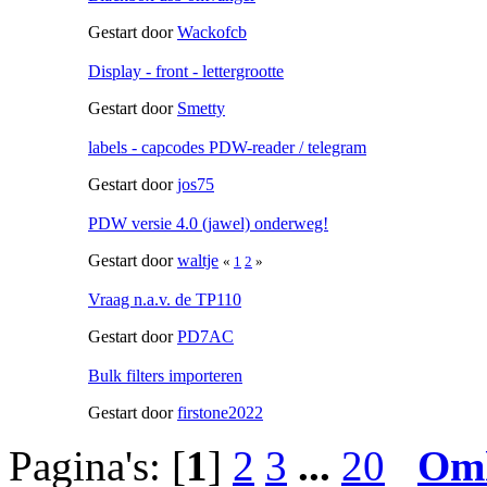
Gestart door
Wackofcb
Display - front - lettergrootte
Gestart door
Smetty
labels - capcodes PDW-reader / telegram
Gestart door
jos75
PDW versie 4.0 (jawel) onderweg!
Gestart door
waltje
«
1
2
»
Vraag n.a.v. de TP110
Gestart door
PD7AC
Bulk filters importeren
Gestart door
firstone2022
Pagina's: [
1
]
2
3
...
20
Om