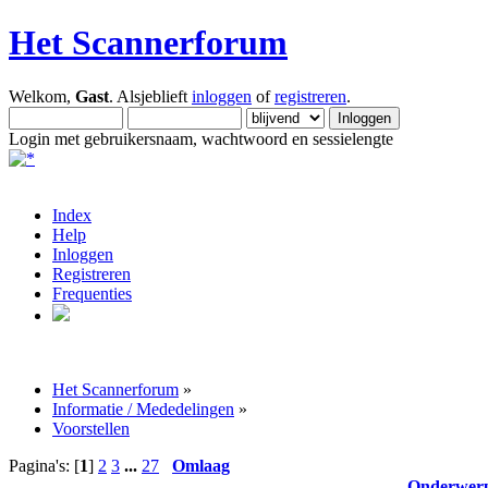
Het Scannerforum
Welkom,
Gast
. Alsjeblieft
inloggen
of
registreren
.
Login met gebruikersnaam, wachtwoord en sessielengte
Index
Help
Inloggen
Registreren
Frequenties
Het Scannerforum
»
Informatie / Mededelingen
»
Voorstellen
Pagina's: [
1
]
2
3
...
27
Omlaag
Onderwer