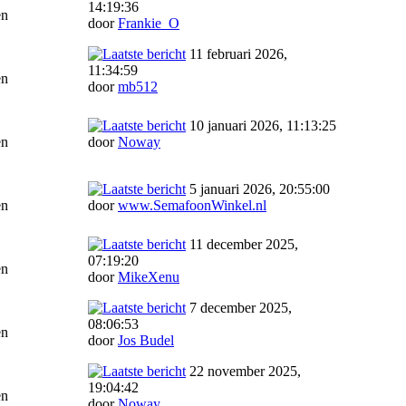
14:19:36
en
door
Frankie_O
11 februari 2026,
11:34:59
en
door
mb512
10 januari 2026, 11:13:25
en
door
Noway
5 januari 2026, 20:55:00
en
door
www.SemafoonWinkel.nl
11 december 2025,
07:19:20
en
door
MikeXenu
7 december 2025,
08:06:53
en
door
Jos Budel
22 november 2025,
19:04:42
en
door
Noway