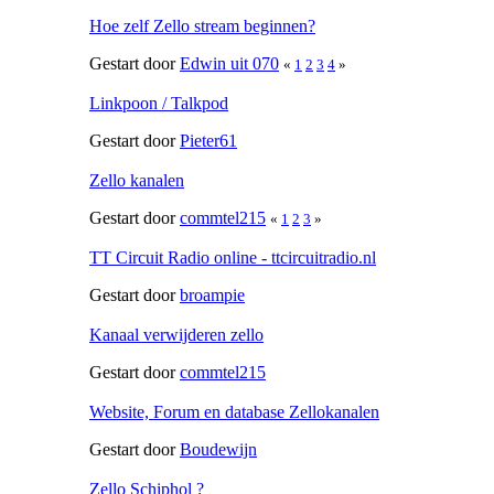
Hoe zelf Zello stream beginnen?
Gestart door
Edwin uit 070
«
1
2
3
4
»
Linkpoon / Talkpod
Gestart door
Pieter61
Zello kanalen
Gestart door
commtel215
«
1
2
3
»
TT Circuit Radio online - ttcircuitradio.nl
Gestart door
broampie
Kanaal verwijderen zello
Gestart door
commtel215
Website, Forum en database Zellokanalen
Gestart door
Boudewijn
Zello Schiphol ?