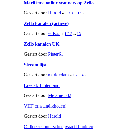
Maritieme online scanners op Zello
Gestart door
Harold
«
1
2
3
...
14
»
Zello kanalen (actieve)
Gestart door
vdKaa
«
1
2
3
...
13
»
Zello kanalen UK
Gestart door
Pieter61
Stream lijst
Gestart door
markiedam
«
1
2
3
4
»
Live atc buitenland
Gestart door
Melanie 532
VHF omstandigheden!
Gestart door
Harold
Online scanner scheepvaart IJmuiden