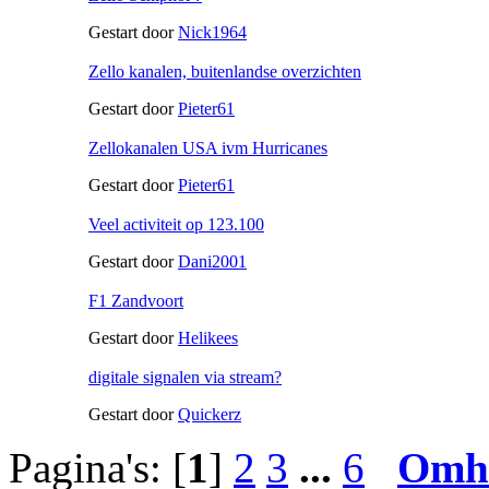
Gestart door
Nick1964
Zello kanalen, buitenlandse overzichten
Gestart door
Pieter61
Zellokanalen USA ivm Hurricanes
Gestart door
Pieter61
Veel activiteit op 123.100
Gestart door
Dani2001
F1 Zandvoort
Gestart door
Helikees
digitale signalen via stream?
Gestart door
Quickerz
Pagina's: [
1
]
2
3
...
6
Omh