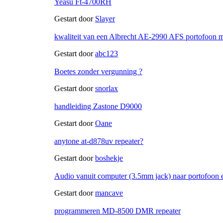
Yeasu Ft-4700RH
Gestart door
Slayer
kwaliteit van een Albrecht AE-2990 AFS portofoon
Gestart door
abc123
Boetes zonder vergunning ?
Gestart door
snorlax
handleiding Zastone D9000
Gestart door
Oane
anytone at-d878uv repeater?
Gestart door
boshekje
Audio vanuit computer (3.5mm jack) naar portofoon e
Gestart door
mancave
programmeren MD-8500 DMR repeater