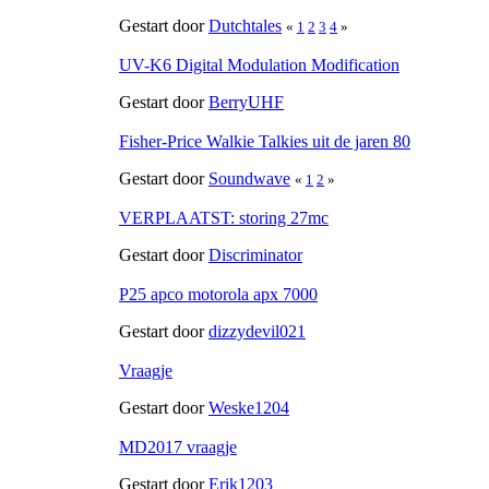
Gestart door
Dutchtales
«
1
2
3
4
»
UV-K6 Digital Modulation Modification
Gestart door
BerryUHF
Fisher-Price Walkie Talkies uit de jaren 80
Gestart door
Soundwave
«
1
2
»
VERPLAATST: storing 27mc
Gestart door
Discriminator
P25 apco motorola apx 7000
Gestart door
dizzydevil021
Vraagje
Gestart door
Weske1204
MD2017 vraagje
Gestart door
Erik1203