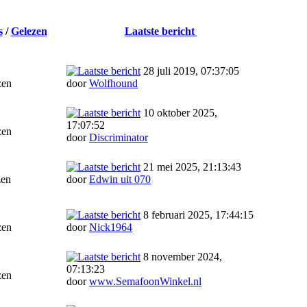
s
/
Gelezen
Laatste bericht
28 juli 2019, 07:37:05
zen
door
Wolfhound
10 oktober 2025,
17:07:52
zen
door
Discriminator
21 mei 2025, 21:13:43
zen
door
Edwin uit 070
8 februari 2025, 17:44:15
zen
door
Nick1964
8 november 2024,
07:13:23
zen
door
www.SemafoonWinkel.nl