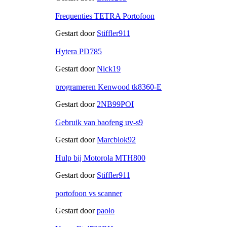
Frequenties TETRA Portofoon
Gestart door
Stiffler911
Hytera PD785
Gestart door
Nick19
programeren Kenwood tk8360-E
Gestart door
2NB99POI
Gebruik van baofeng uv-s9
Gestart door
Marcblok92
Hulp bij Motorola MTH800
Gestart door
Stiffler911
portofoon vs scanner
Gestart door
paolo