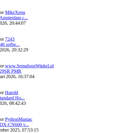
or
MikeXenu
msterdam c...
2026, 20:44:07
or
7243
46 softw...
 2026, 20:32:29
or
www.SemafoonWinkel.nl
F29SR PMR
ari 2026, 16:37:04
or
Harold
andard Ho...
2026, 08:42:43
or
PythonManiac
DX-CN600 v...
mber 2025, 07:53:15