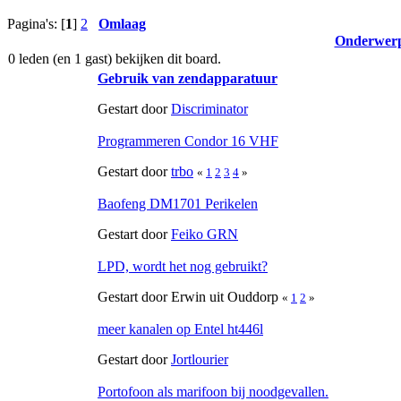
Pagina's: [
1
]
2
Omlaag
Onderwer
0 leden (en 1 gast) bekijken dit board.
Gebruik van zendapparatuur
Gestart door
Discriminator
Programmeren Condor 16 VHF
Gestart door
trbo
«
1
2
3
4
»
Baofeng DM1701 Perikelen
Gestart door
Feiko GRN
LPD, wordt het nog gebruikt?
Gestart door Erwin uit Ouddorp
«
1
2
»
meer kanalen op Entel ht446l
Gestart door
Jortlourier
Portofoon als marifoon bij noodgevallen.