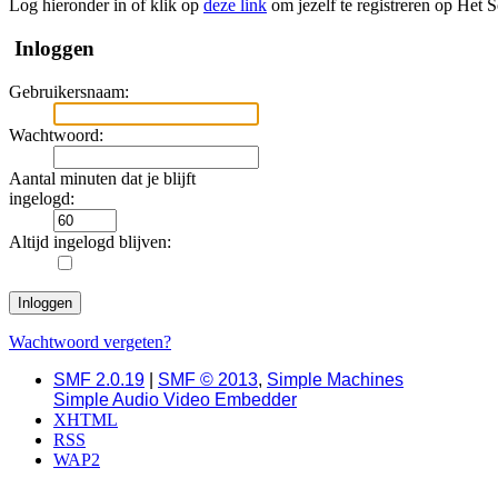
Log hieronder in of klik op
deze link
om jezelf te registreren op Het 
Inloggen
Gebruikersnaam:
Wachtwoord:
Aantal minuten dat je blijft
ingelogd:
Altijd ingelogd blijven:
Wachtwoord vergeten?
SMF 2.0.19
|
SMF © 2013
,
Simple Machines
Simple Audio Video Embedder
XHTML
RSS
WAP2