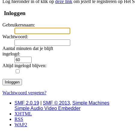
Log hieronder in of klik op
deze link
om jezelf te registreren op Het 
Inloggen
Gebruikersnaam:
Wachtwoord:
Aantal minuten dat je blijft
ingelogd:
Altijd ingelogd blijven:
Wachtwoord vergeten?
SMF 2.0.19
|
SMF © 2013
,
Simple Machines
Simple Audio Video Embedder
XHTML
RSS
WAP2