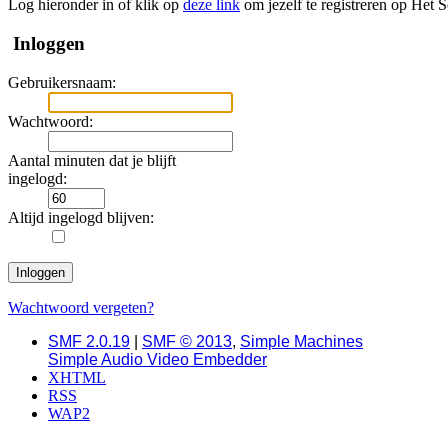
Log hieronder in of klik op
deze link
om jezelf te registreren op Het 
Inloggen
Gebruikersnaam:
Wachtwoord:
Aantal minuten dat je blijft
ingelogd:
Altijd ingelogd blijven:
Wachtwoord vergeten?
SMF 2.0.19
|
SMF © 2013
,
Simple Machines
Simple Audio Video Embedder
XHTML
RSS
WAP2