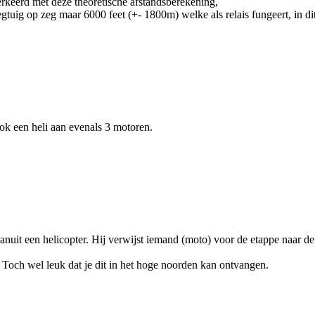
erkeerd met deze theoretische afstandsberekening,
iegtuig op zeg maar 6000 feet (+- 1800m) welke als relais fungeert, in d
ook een heli aan evenals 3 motoren.
uit een helicopter. Hij verwijst iemand (moto) voor de etappe naar de 
 Toch wel leuk dat je dit in het hoge noorden kan ontvangen.