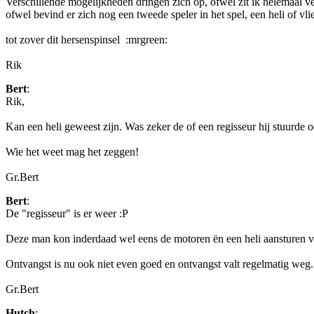
Verschillende mogelijkheden dringen zich op, ofwel zit ik helemaal v
ofwel bevind er zich nog een tweede speler in het spel, een heli of vl
tot zover dit hersenspinsel :mrgreen:
Rik
Bert
:
Rik,
Kan een heli geweest zijn. Was zeker de of een regisseur hij stuurde 
Wie het weet mag het zeggen!
Gr.Bert
Bert
:
De "regisseur" is er weer :P
Deze man kon inderdaad wel eens de motoren ën een heli aansturen van
Ontvangst is nu ook niet even goed en ontvangst valt regelmatig weg.
Gr.Bert
Hutch
: