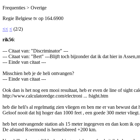
Frequenties > Overige
Regie Belgiese tv op 164.6900
<<
<
(2/2)
rik56
:
--- Citaat van: "Discriminator" ---
--- Citaat van: "Bert" ---Blijft toch bijzonder dat ik dat hier in Assen
--- Einde van citaat ---
Misschien heb je de heli ontvangen?
--- Einde van citaat ---
Ook dan is het nog een mooi resultaat, heb er even de line of sight cal
http://www.calculatoredge.com/electroni ... fsight.htm
heb die heli's al regelmatig zien vliegen en ben me er van bewust dat h
Geloof nooit dat hij hoger dan 1000 feet , een goede 300 meter vliegt.
heb het ontvangende station als 15 meter ingegeven en dan kom ik o
De afstand Roermond is hemelsbreed +200 km.