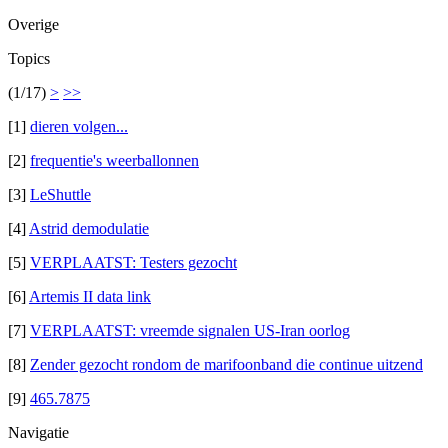
Overige
Topics
(1/17)
>
>>
[1]
dieren volgen...
[2]
frequentie's weerballonnen
[3]
LeShuttle
[4]
Astrid demodulatie
[5]
VERPLAATST: Testers gezocht
[6]
Artemis II data link
[7]
VERPLAATST: vreemde signalen US-Iran oorlog
[8]
Zender gezocht rondom de marifoonband die continue uitzend
[9]
465.7875
Navigatie