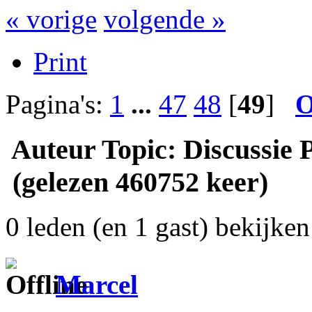
« vorige
volgende »
Print
Pagina's:
1
...
47
48
[
49
]
O
Auteur
Topic: Discussie 
(gelezen 460752 keer)
0 leden (en 1 gast) bekijken 
Marcel