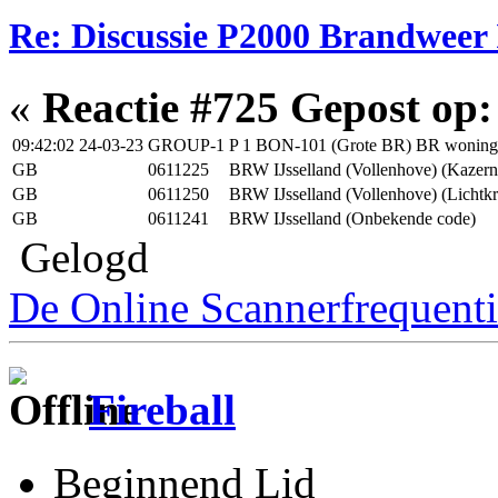
Re: Discussie P2000 Brandweer 
«
Reactie #725 Gepost op:
09:42:02 24-03-23
GROUP-1
P 1 BON-101 (Grote BR) BR wonin
GB
0611225
BRW IJsselland (Vollenhove) (Kazer
GB
0611250
BRW IJsselland (Vollenhove) (Lichtkr
GB
0611241
BRW IJsselland (Onbekende code)
Gelogd
De Online Scannerfrequenti
Fireball
Beginnend Lid