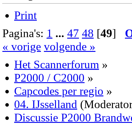
Print
Pagina's:
1
...
47
48
[
49
]
O
« vorige
volgende »
Het Scannerforum
»
P2000 / C2000
»
Capcodes per regio
»
04. IJsselland
(Moderato
Discussie P2000 Brandwe