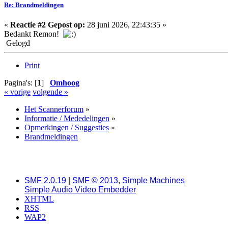
Re: Brandmeldingen
«
Reactie #2 Gepost op:
28 juni 2026, 22:43:35 »
Bedankt Remon!
Gelogd
Print
Pagina's: [
1
]
Omhoog
« vorige
volgende »
Het Scannerforum
»
Informatie / Mededelingen
»
Opmerkingen / Suggesties
»
Brandmeldingen
SMF 2.0.19
|
SMF © 2013
,
Simple Machines
Simple Audio Video Embedder
XHTML
RSS
WAP2