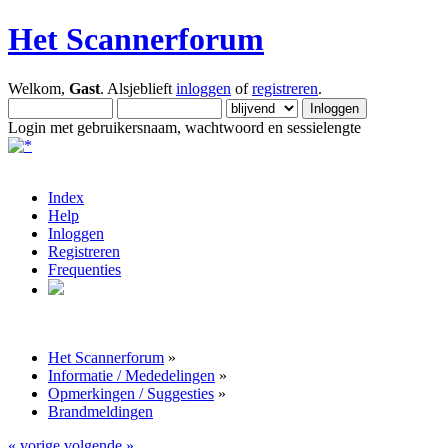
Het Scannerforum
Welkom,
Gast
. Alsjeblieft
inloggen
of
registreren
.
Login met gebruikersnaam, wachtwoord en sessielengte
Index
Help
Inloggen
Registreren
Frequenties
Het Scannerforum
»
Informatie / Mededelingen
»
Opmerkingen / Suggesties
»
Brandmeldingen
« vorige
volgende »