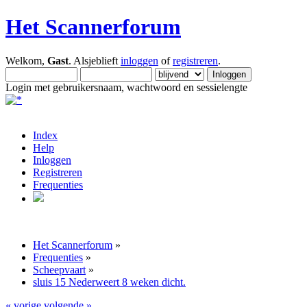
Het Scannerforum
Welkom,
Gast
. Alsjeblieft
inloggen
of
registreren
.
Login met gebruikersnaam, wachtwoord en sessielengte
Index
Help
Inloggen
Registreren
Frequenties
Het Scannerforum
»
Frequenties
»
Scheepvaart
»
sluis 15 Nederweert 8 weken dicht.
« vorige
volgende »