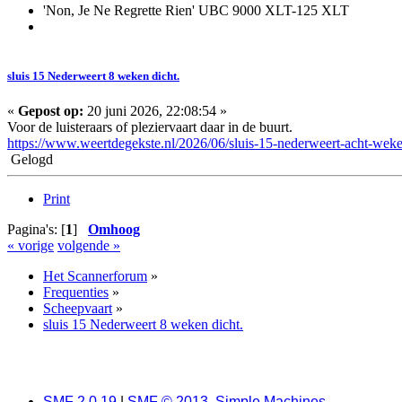
'Non, Je Ne Regrette Rien' UBC 9000 XLT-125 XLT
sluis 15 Nederweert 8 weken dicht.
«
Gepost op:
20 juni 2026, 22:08:54 »
Voor de luisteraars of pleziervaart daar in de buurt.
https://www.weertdegekste.nl/2026/06/sluis-15-nederweert-acht-weke
Gelogd
Print
Pagina's: [
1
]
Omhoog
« vorige
volgende »
Het Scannerforum
»
Frequenties
»
Scheepvaart
»
sluis 15 Nederweert 8 weken dicht.
SMF 2.0.19
|
SMF © 2013
,
Simple Machines