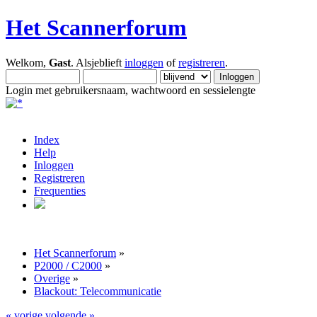
Het Scannerforum
Welkom,
Gast
. Alsjeblieft
inloggen
of
registreren
.
Login met gebruikersnaam, wachtwoord en sessielengte
Index
Help
Inloggen
Registreren
Frequenties
Het Scannerforum
»
P2000 / C2000
»
Overige
»
Blackout: Telecommunicatie
« vorige
volgende »