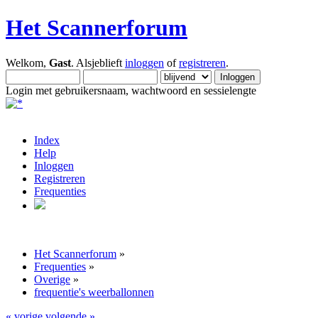
Het Scannerforum
Welkom,
Gast
. Alsjeblieft
inloggen
of
registreren
.
Login met gebruikersnaam, wachtwoord en sessielengte
Index
Help
Inloggen
Registreren
Frequenties
Het Scannerforum
»
Frequenties
»
Overige
»
frequentie's weerballonnen
« vorige
volgende »