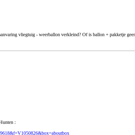
 aanvaring vliegtuig - weerballon verkleind? Of is ballon + pakketje gee
 Hunten :
.89618&f=V1050826&box=aboutbox