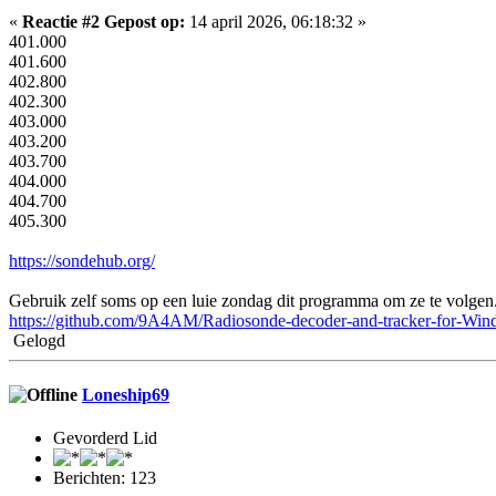
«
Reactie #2 Gepost op:
14 april 2026, 06:18:32 »
401.000
401.600
402.800
402.300
403.000
403.200
403.700
404.000
404.700
405.300
https://sondehub.org/
Gebruik zelf soms op een luie zondag dit programma om ze te volgen
https://github.com/9A4AM/Radiosonde-decoder-and-tracker-for-Wi
Gelogd
Loneship69
Gevorderd Lid
Berichten: 123