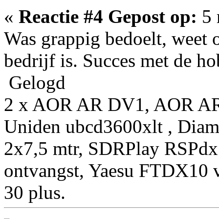
«
Reactie #4 Gepost op:
5 
Was grappig bedoelt, weet 
bedrijf is. Succes met de ho
Gelogd
2 x AOR AR DV1, AOR AR
Uniden ubcd3600xlt , Diam
2x7,5 mtr, SDRPlay RSPdx
ontvangst, Yaesu FTDX10 
30 plus.