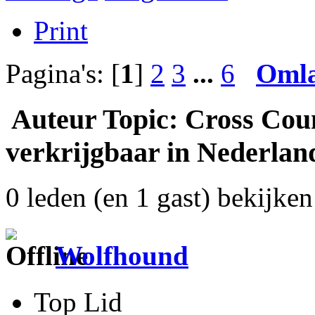
Print
Pagina's: [
1
]
2
3
...
6
Oml
Auteur
Topic: Cross Coun
verkrijgbaar in Nederlan
0 leden (en 1 gast) bekijken 
Wolfhound
Top Lid