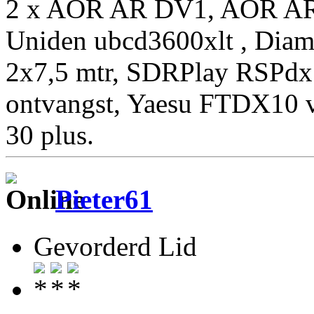
2 x AOR AR DV1, AOR AR
Uniden ubcd3600xlt , Diam
2x7,5 mtr, SDRPlay RSPdx
ontvangst, Yaesu FTDX10 
30 plus.
Pieter61
Gevorderd Lid