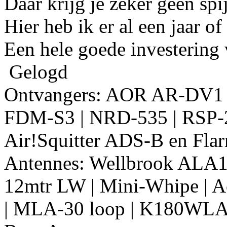
Daar krijg je zeker geen spij
Hier heb ik er al een jaar of
Een hele goede investering
Gelogd
Ontvangers: AOR AR-DV1
FDM-S3 | NRD-535 | RSP-2
Air!Squitter ADS-B en Fla
Antennes: Wellbrook ALA
12mtr LW | Mini-Whipe | Ac
| MLA-30 loop | K180WLA