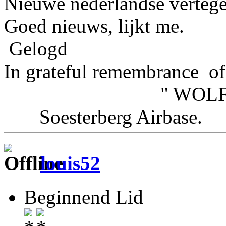
Nieuwe nederlandse verteg
Goed nieuws, lijkt me.
Gelogd
In grateful remembrance of
" WOLFHOU
Soesterberg Airbas
louis52
Beginnend Lid