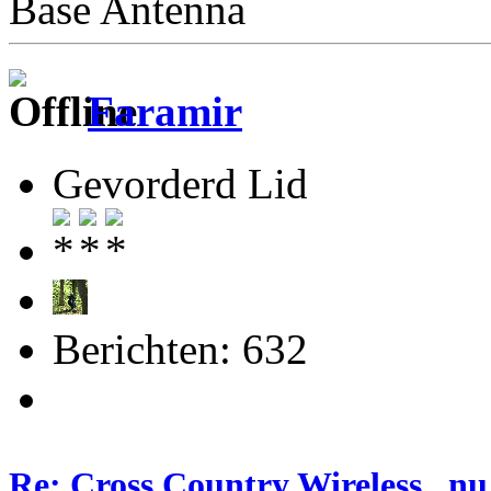
Base Antenna
Faramir
Gevorderd Lid
Berichten: 632
Re: Cross Country Wireless , nu