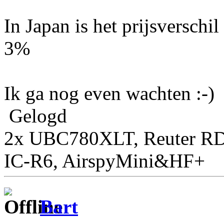
In Japan is het prijsversch
3%
Ik ga nog even wachten :-)
Gelogd
2x UBC780XLT, Reuter RD
IC-R6, AirspyMini&HF+
Bart