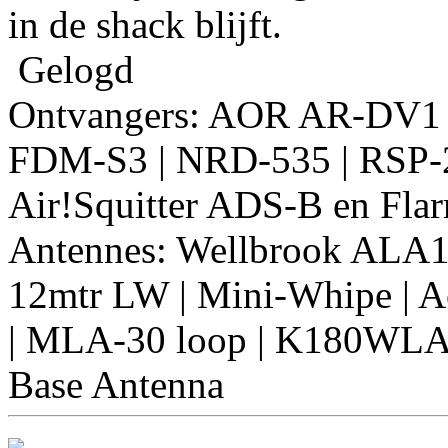
in de shack blijft.
Gelogd
Ontvangers: AOR AR-DV1
FDM-S3 | NRD-535 | RSP-2
Air!Squitter ADS-B en Fla
Antennes: Wellbrook ALA
12mtr LW | Mini-Whipe | Ac
| MLA-30 loop | K180WLA
Base Antenna