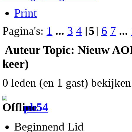
Print
Pagina's:
1
...
3
4
[
5
]
6
7
...
Auteur
Topic: Nieuw AOR
keer)
0 leden (en 1 gast) bekijken 
pb54
Beginnend Lid