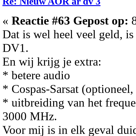
Re: Nieuw AOR ar dv 3
«
Reactie #63 Gepost op:
8
Dat is wel heel veel geld, i
DV1.
En wij krijg je extra:
* betere audio
* Cospas-Sarsat (optioneel,
* uitbreiding van het freque
3000 MHz.
Voor mij is in elk geval dui