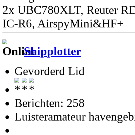
2x UBC780XLT, Reuter RD
IC-R6, AirspyMini&HF+
Shipplotter
Gevorderd Lid
Berichten: 258
Luisteramateur havengeb