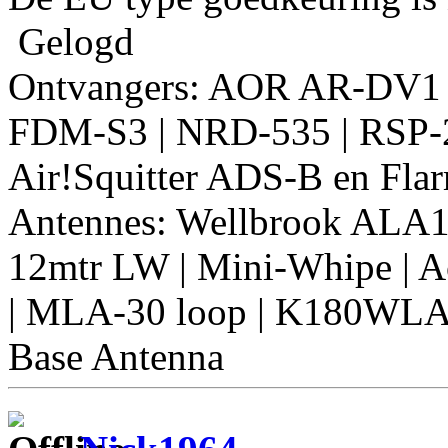
Gelogd
Ontvangers: AOR AR-DV1
FDM-S3 | NRD-535 | RSP-2
Air!Squitter ADS-B en Fla
Antennes: Wellbrook ALA
12mtr LW | Mini-Whipe | Ac
| MLA-30 loop | K180WLA
Base Antenna