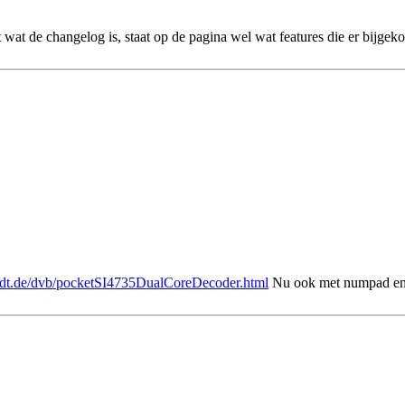
et wat de changelog is, staat op de pagina wel wat features die er bijg
ndt.de/dvb/pocketSI4735DualCoreDecoder.html
Nu ook met numpad en 