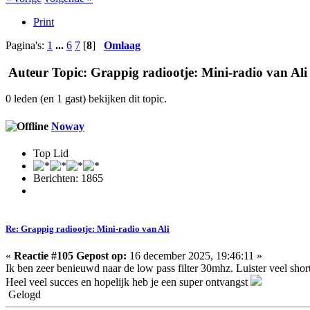
Print
Pagina's:
1
...
6
7
[
8
]
Omlaag
Auteur
Topic: Grappig radiootje: Mini-radio van Ali
0 leden (en 1 gast) bekijken dit topic.
Noway
Top Lid
Berichten: 1865
Re: Grappig radiootje: Mini-radio van Ali
«
Reactie #105 Gepost op:
16 december 2025, 19:46:11 »
Ik ben zeer benieuwd naar de low pass filter 30mhz. Luister veel shor
Heel veel succes en hopelijk heb je een super ontvangst
Gelogd