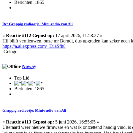
Berichten: 1865
Re: Grappig radiootje: Mini-radio van Ali
«
Reactie #112 Gepost op:
17 april 2026, 11:58:27 »
Hij blijft vernieuwen, onze mr Berndt, dus upgraden kan zeker geen k
https://a.aliexpress.com/_EuaSfh8
Gelogd
Noway
Top Lid
Berichten: 1865
Grappig radiootje: Mini-radio van Ali
«
Reactie #113 Gepost op:
5 juni 2026, 16:55:05 »
Uiteraard weer nieuwe firmware en wat ik ontzettend handig vind, is d