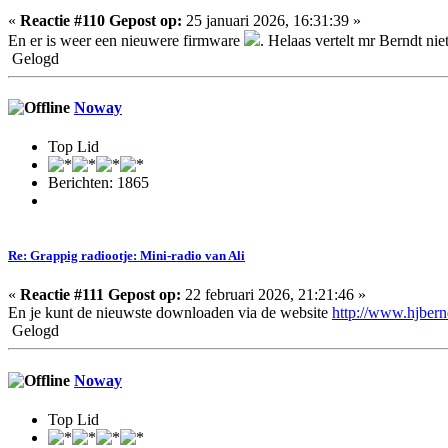
«
Reactie #110 Gepost op:
25 januari 2026, 16:31:39 »
En er is weer een nieuwere firmware
. Helaas vertelt mr Berndt ni
Gelogd
Noway
Top Lid
Berichten: 1865
Re: Grappig radiootje: Mini-radio van Ali
«
Reactie #111 Gepost op:
22 februari 2026, 21:21:46 »
En je kunt de nieuwste downloaden via de website
http://www.hjber
Gelogd
Noway
Top Lid