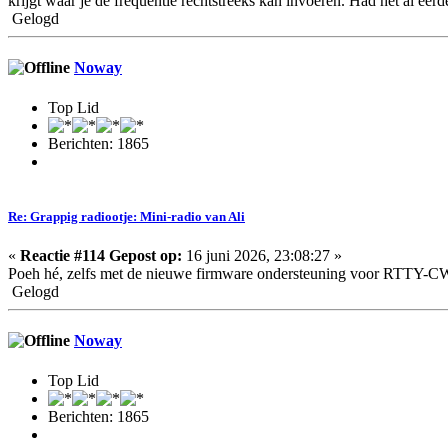
krijgt waar je de frequentie rechtstreeks kan invoeren. Had het al e
Gelogd
Noway
Top Lid
Berichten: 1865
Re: Grappig radiootje: Mini-radio van Ali
«
Reactie #114 Gepost op:
16 juni 2026, 23:08:27 »
Poeh hé, zelfs met de nieuwe firmware ondersteuning voor RT
Gelogd
Noway
Top Lid
Berichten: 1865