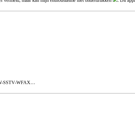
erder vermeld, maar kan mijn enthousiasme niet onderdrukken
. Dit app
TY-CW-SSTV-WFAX…