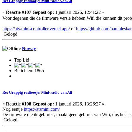
Re: Grappig radiootje: Mini-radio van Ali
«
Reactie #107 Gepost op:
1 januari 2026, 12:41:22 »
Voor degenen die de firmware versie hebben Wifi die kunnen dit pro
https://ats-mini-controller.vercel.app/
of
https://github.com/barchiesi/a
Gelogd
Noway
Top Lid
Berichten: 1865
Re: Grappig radiootje: Mini-radio van Ali
«
Reactie #108 Gepost op:
1 januari 2026, 13:26:27 »
Nog eentje
https://atsmini.com/
De firmware die ik gebruik , maakt geen gebruik van Wifi, dus helaas
Gelogd