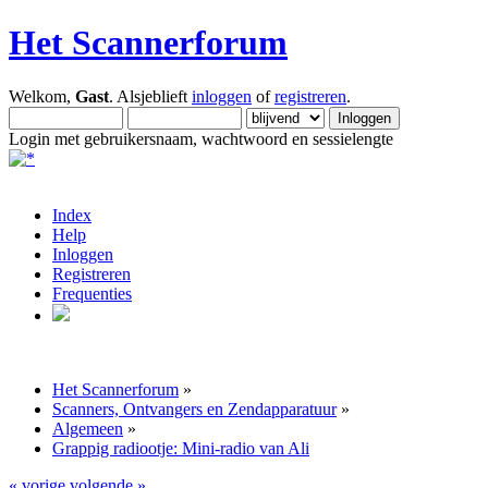
Het Scannerforum
Welkom,
Gast
. Alsjeblieft
inloggen
of
registreren
.
Login met gebruikersnaam, wachtwoord en sessielengte
Index
Help
Inloggen
Registreren
Frequenties
Het Scannerforum
»
Scanners, Ontvangers en Zendapparatuur
»
Algemeen
»
Grappig radiootje: Mini-radio van Ali
« vorige
volgende »