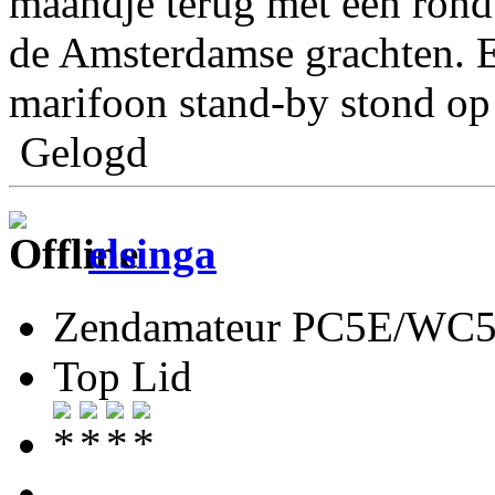
maandje terug met een rond
de Amsterdamse grachten. Er
marifoon stand-by stond op
Gelogd
elsinga
Zendamateur PC5E/WC
Top Lid