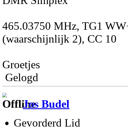
DMR Simplex
465.03750 MHz, TG1 WW+ 
(waarschijnlijk 2), CC 10
Groetjes
Gelogd
Jos Budel
Gevorderd Lid