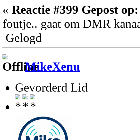
«
Reactie #399 Gepost op:
foutje.. gaat om DMR kana
Gelogd
MikeXenu
Gevorderd Lid