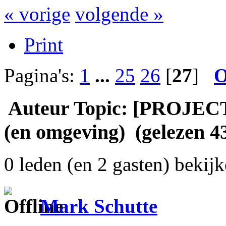
« vorige
volgende »
Print
Pagina's:
1
...
25
26
[
27
]
O
Auteur
Topic: [PROJECT
(en omgeving) (gelezen 4
0 leden (en 2 gasten) bekijk
Mark Schutte