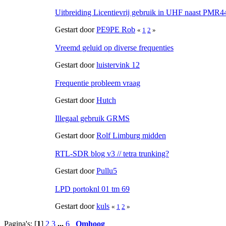
Uitbreiding Licentievrij gebruik in UHF naast PMR4
Gestart door
PE9PE Rob
«
1
2
»
Vreemd geluid op diverse frequenties
Gestart door
luistervink 12
Frequentie probleem vraag
Gestart door
Hutch
Illegaal gebruik GRMS
Gestart door
Rolf Limburg midden
RTL-SDR blog v3 // tetra trunking?
Gestart door
Pullu5
LPD portoknl 01 tm 69
Gestart door
kuls
«
1
2
»
Pagina's: [
1
]
2
3
...
6
Omhoog