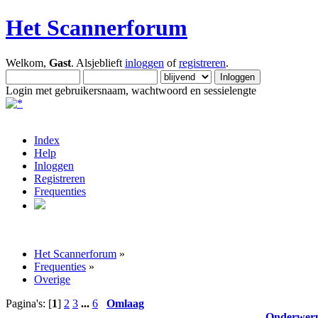
Het Scannerforum
Welkom,
Gast
. Alsjeblieft
inloggen
of
registreren
.
Login met gebruikersnaam, wachtwoord en sessielengte
Index
Help
Inloggen
Registreren
Frequenties
Het Scannerforum
»
Frequenties
»
Overige
Pagina's: [
1
]
2
3
...
6
Omlaag
Onderwer