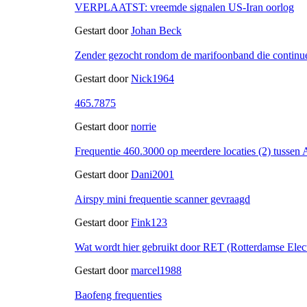
VERPLAATST: vreemde signalen US-Iran oorlog
Gestart door
Johan Beck
Zender gezocht rondom de marifoonband die continue
Gestart door
Nick1964
465.7875
Gestart door
norrie
Frequentie 460.3000 op meerdere locaties (2) tussen
Gestart door
Dani2001
Airspy mini frequentie scanner gevraagd
Gestart door
Fink123
Wat wordt hier gebruikt door RET (Rotterdamse Elec
Gestart door
marcel1988
Baofeng frequenties