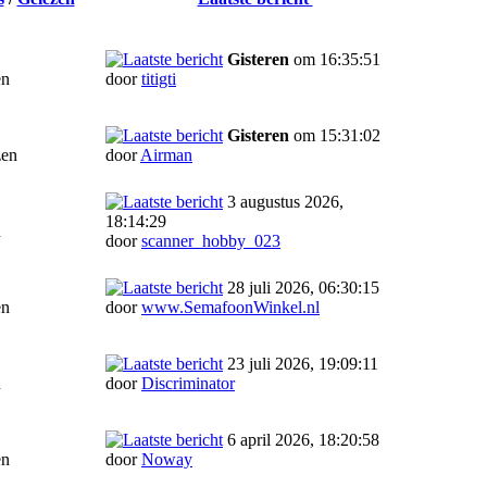
Gisteren
om 16:35:51
en
door
titigti
Gisteren
om 15:31:02
zen
door
Airman
3 augustus 2026,
18:14:29
n
door
scanner_hobby_023
28 juli 2026, 06:30:15
en
door
www.SemafoonWinkel.nl
23 juli 2026, 19:09:11
n
door
Discriminator
6 april 2026, 18:20:58
en
door
Noway