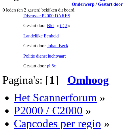
Onderwerp
/
Gestart door
0 leden (en 2 gasten) bekijken dit board.
Discussie P2000 DARES
Gestart door
Bleij
«
1
2
3
»
Landelijke Eenheid
Gestart door
Johan Beck
Politie dienst luchtvaart
Gestart door
ph5c
Pagina's: [
1
]
Omhoog
Het Scannerforum
»
P2000 / C2000
»
Capcodes per regio
»