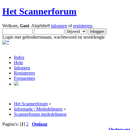
Het Scannerforum
Welkom,
Gast
. Alsjeblieft
inloggen
of
registreren
.
Login met gebruikersnaam, wachtwoord en sessielengte
Index
Help
Inloggen
Registreren
Frequenties
Het Scannerforum
»
Informatie / Mededelingen
»
Scannerforum mededelingen
Pagina's: [
1
]
2
Omlaag
Onderwer