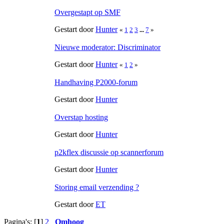
Overgestapt op SMF
Gestart door
Hunter
«
1
2
3
...
7
»
Nieuwe moderator: Discriminator
Gestart door
Hunter
«
1
2
»
Handhaving P2000-forum
Gestart door
Hunter
Overstap hosting
Gestart door
Hunter
p2kflex discussie op scannerforum
Gestart door
Hunter
Storing email verzending ?
Gestart door
ET
Pagina's: [
1
]
2
Omhoog