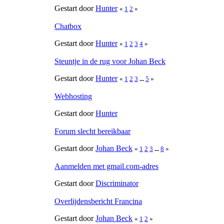
Gestart door
Hunter
«
1
2
»
Chatbox
Gestart door
Hunter
«
1
2
3
4
»
Steuntje in de rug voor Johan Beck
Gestart door
Hunter
«
1
2
3
...
5
»
Webhosting
Gestart door
Hunter
Forum slecht bereikbaar
Gestart door
Johan Beck
«
1
2
3
...
8
»
Aanmelden met gmail.com-adres
Gestart door
Discriminator
Overlijdensbericht Francina
Gestart door
Johan Beck
«
1
2
»