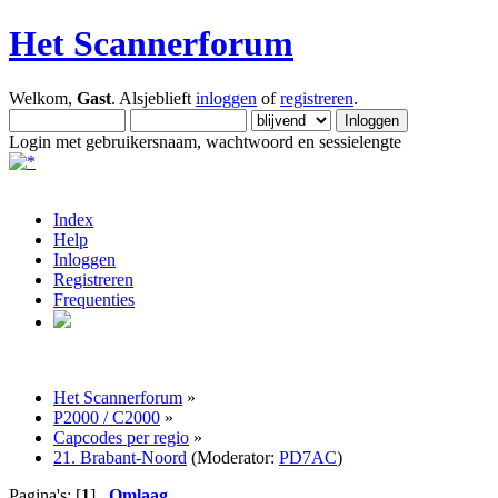
Het Scannerforum
Welkom,
Gast
. Alsjeblieft
inloggen
of
registreren
.
Login met gebruikersnaam, wachtwoord en sessielengte
Index
Help
Inloggen
Registreren
Frequenties
Het Scannerforum
»
P2000 / C2000
»
Capcodes per regio
»
21. Brabant-Noord
(Moderator:
PD7AC
)
Pagina's: [
1
]
Omlaag