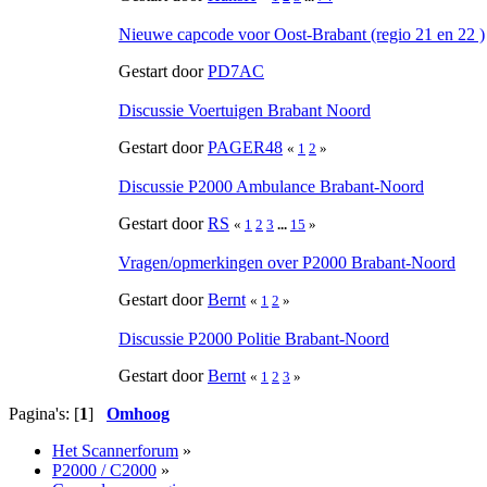
Nieuwe capcode voor Oost-Brabant (regio 21 en 22 )
Gestart door
PD7AC
Discussie Voertuigen Brabant Noord
Gestart door
PAGER48
«
1
2
»
Discussie P2000 Ambulance Brabant-Noord
Gestart door
RS
«
1
2
3
...
15
»
Vragen/opmerkingen over P2000 Brabant-Noord
Gestart door
Bernt
«
1
2
»
Discussie P2000 Politie Brabant-Noord
Gestart door
Bernt
«
1
2
3
»
Pagina's: [
1
]
Omhoog
Het Scannerforum
»
P2000 / C2000
»