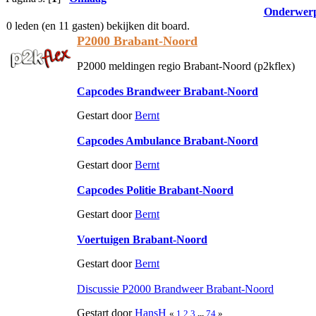
Onderwer
0 leden (en 11 gasten) bekijken dit board.
P2000 Brabant-Noord
P2000 meldingen regio Brabant-Noord (p2kflex)
Capcodes Brandweer Brabant-Noord
Gestart door
Bernt
Capcodes Ambulance Brabant-Noord
Gestart door
Bernt
Capcodes Politie Brabant-Noord
Gestart door
Bernt
Voertuigen Brabant-Noord
Gestart door
Bernt
Discussie P2000 Brandweer Brabant-Noord
Gestart door
HansH
«
1
2
3
...
74
»