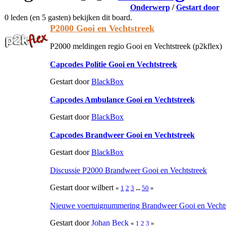
Onderwerp
/
Gestart door
0 leden (en 5 gasten) bekijken dit board.
P2000 Gooi en Vechtstreek
P2000 meldingen regio Gooi en Vechtstreek (p2kflex)
Capcodes Politie Gooi en Vechtstreek
Gestart door
BlackBox
Capcodes Ambulance Gooi en Vechtstreek
Gestart door
BlackBox
Capcodes Brandweer Gooi en Vechtstreek
Gestart door
BlackBox
Discussie P2000 Brandweer Gooi en Vechtstreek
Gestart door wilbert
«
1
2
3
...
50
»
Nieuwe voertuignummering Brandweer Gooi en Vechts
Gestart door
Johan Beck
«
1
2
3
»