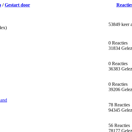
p
/
Gestart door
Reactie
53849 keer a
lex)
0 Reacties
31834 Gele
0 Reacties
36383 Gele
0 Reacties
39206 Gele
land
78 Reacties
94345 Gele
56 Reacties
78177 Gele