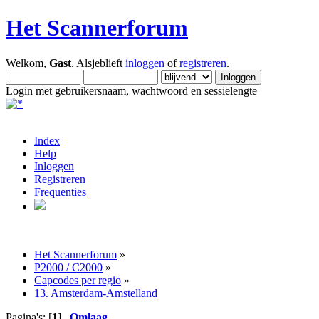
Het Scannerforum
Welkom,
Gast
. Alsjeblieft
inloggen
of
registreren
.
Login met gebruikersnaam, wachtwoord en sessielengte
Index
Help
Inloggen
Registreren
Frequenties
Het Scannerforum
»
P2000 / C2000
»
Capcodes per regio
»
13. Amsterdam-Amstelland
Pagina's: [
1
]
Omlaag