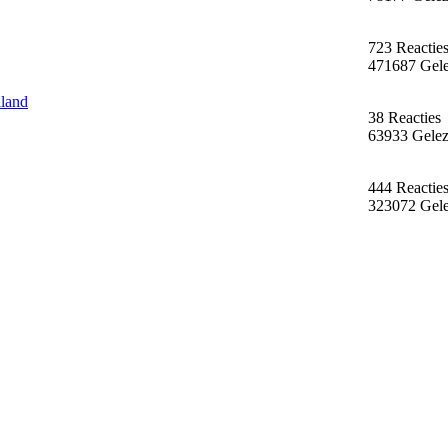
723 Reactie
471687 Gel
land
38 Reacties
63933 Gele
444 Reactie
323072 Gel