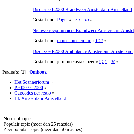
Discussie P2000 Brandweer Amsterdam-Amstelland
Gestart door
Pager
«
1
2
3
...
49
»
Nieuwe roepnummers Brandweer Amsterdam-Amstel
Gestart door
marcel amsterdam
«
1
2
3
»
Discussie P2000 Ambulance Amsterdam-Amstelland
Gestart door jerommekeaalsmeer
«
1
2
3
...
30
»
Pagina's: [
1
]
Omhoog
Het Scannerforum
»
P2000 / C2000
»
Capcodes per regio
»
13. Amsterdam-Amstelland
Normaal topic
Populair topic (meer dan 25 reacties)
Zeer populair topic (meer dan 50 reacties)