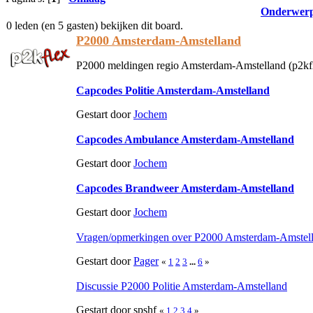
Onderwer
0 leden (en 5 gasten) bekijken dit board.
P2000 Amsterdam-Amstelland
P2000 meldingen regio Amsterdam-Amstelland (p2kf
Capcodes Politie Amsterdam-Amstelland
Gestart door
Jochem
Capcodes Ambulance Amsterdam-Amstelland
Gestart door
Jochem
Capcodes Brandweer Amsterdam-Amstelland
Gestart door
Jochem
Vragen/opmerkingen over P2000 Amsterdam-Amstel
Gestart door
Pager
«
1
2
3
...
6
»
Discussie P2000 Politie Amsterdam-Amstelland
Gestart door spshf
«
1
2
3
4
»