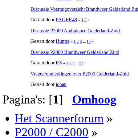
Discussie Voertuigoverzicht Brandweer Gelderland Zu
Gestart door
PAGER48
«
1
2
»
Discussie P2000 Ambulance Gelderland-Zuid
Gestart door
Hunter
«
1
2
3
...
14
»
Discussie P2000 Brandweer Gelderland-Zuid
Gestart door
RS
«
1
2
3
...
53
»
Vragen/opmerkingen over P2000 Gelderland-Zuid
Gestart door
johan
Pagina's: [
1
]
Omhoog
Het Scannerforum
»
P2000 / C2000
»