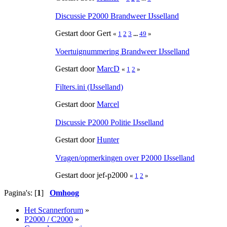
Discussie P2000 Brandweer IJsselland
Gestart door Gert
«
1
2
3
...
49
»
Voertuignummering Brandweer IJsselland
Gestart door
MarcD
«
1
2
»
Filters.ini (IJsselland)
Gestart door
Marcel
Discussie P2000 Politie IJsselland
Gestart door
Hunter
Vragen/opmerkingen over P2000 IJsselland
Gestart door jef-p2000
«
1
2
»
Pagina's: [
1
]
Omhoog
Het Scannerforum
»
P2000 / C2000
»