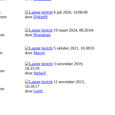
s
6 juli 2026, 14:08:49
ezen
door
Dijkie69
19 maart 2024, 08:20:04
zen
door
Hoguhugo
5 oktober 2021, 16:38:01
en
door
Marcel
3 november 2019,
18:35:59
zen
door
StefanV
11 november 2015,
16:18:17
zen
door
GertS