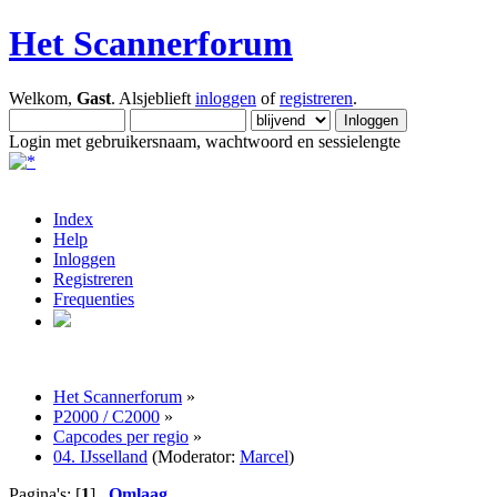
Het Scannerforum
Welkom,
Gast
. Alsjeblieft
inloggen
of
registreren
.
Login met gebruikersnaam, wachtwoord en sessielengte
Index
Help
Inloggen
Registreren
Frequenties
Het Scannerforum
»
P2000 / C2000
»
Capcodes per regio
»
04. IJsselland
(Moderator:
Marcel
)
Pagina's: [
1
]
Omlaag