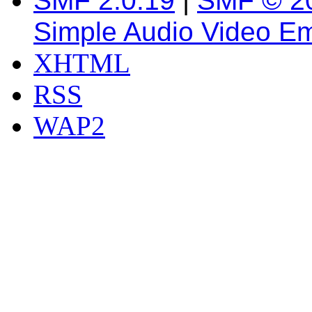
SMF 2.0.19
|
SMF © 2
Simple Audio Video E
XHTML
RSS
WAP2