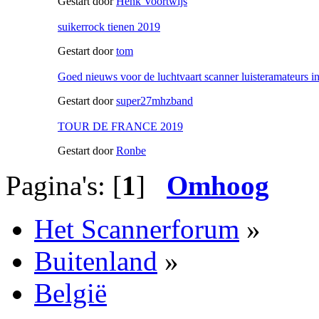
Gestart door
Henk Voortwijs
suikerrock tienen 2019
Gestart door
tom
Goed nieuws voor de luchtvaart scanner luisteramateurs in
Gestart door
super27mhzband
TOUR DE FRANCE 2019
Gestart door
Ronbe
Pagina's: [
1
]
Omhoog
Het Scannerforum
»
Buitenland
»
België