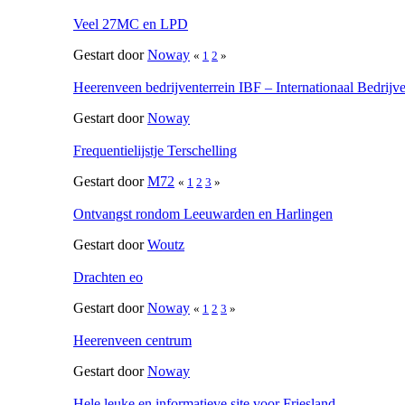
Veel 27MC en LPD
Gestart door
Noway
«
1
2
»
Heerenveen bedrijventerrein IBF – Internationaal Bedrijv
Gestart door
Noway
Frequentielijstje Terschelling
Gestart door
M72
«
1
2
3
»
Ontvangst rondom Leeuwarden en Harlingen
Gestart door
Woutz
Drachten eo
Gestart door
Noway
«
1
2
3
»
Heerenveen centrum
Gestart door
Noway
Hele leuke en informatieve site voor Friesland