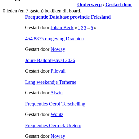
Onderwerp
/
Gestart door
0 leden (en 7 gasten) bekijken dit board.
Frequentie Database provincie Friesland
Gestart door
Johan Beck
«
1
2
3
...
9
»
454.8875 omgeving Drachten
Gestart door
Noway
Joure Ballonfestival 2026
Gestart door
Pilovali
Lang weekendje Terherne
Gestart door
Alwin
Frequenties Oerol Terschelling
Gestart door
Woutz
Frequenties Oerrock Ureterp
Gestart door
Noway