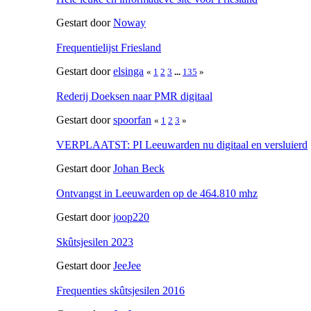
Gestart door
Noway
Frequentielijst Friesland
Gestart door
elsinga
«
1
2
3
...
135
»
Rederij Doeksen naar PMR digitaal
Gestart door
spoorfan
«
1
2
3
»
VERPLAATST: PI Leeuwarden nu digitaal en versluierd
Gestart door
Johan Beck
Ontvangst in Leeuwarden op de 464.810 mhz
Gestart door
joop220
Skûtsjesilen 2023
Gestart door
JeeJee
Frequenties skûtsjesilen 2016