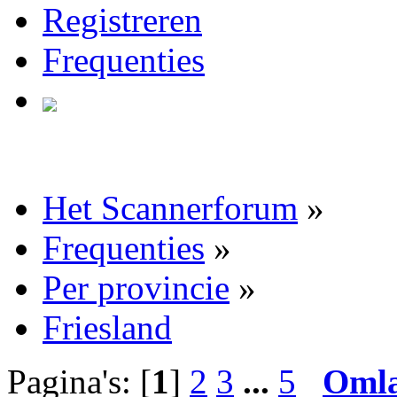
Registreren
Frequenties
Het Scannerforum
»
Frequenties
»
Per provincie
»
Friesland
Pagina's: [
1
]
2
3
...
5
Oml