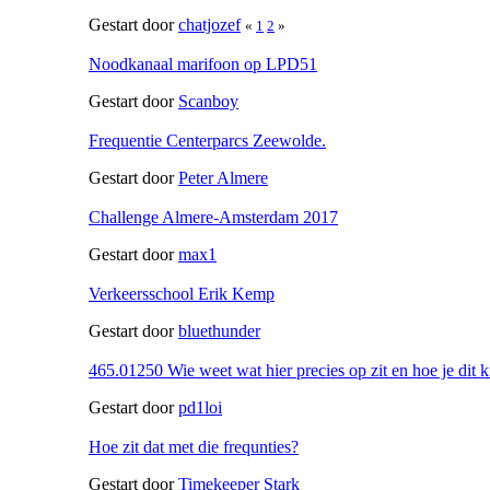
Gestart door
chatjozef
«
1
2
»
Noodkanaal marifoon op LPD51
Gestart door
Scanboy
Frequentie Centerparcs Zeewolde.
Gestart door
Peter Almere
Challenge Almere-Amsterdam 2017
Gestart door
max1
Verkeersschool Erik Kemp
Gestart door
bluethunder
465.01250 Wie weet wat hier precies op zit en hoe je dit 
Gestart door
pd1loi
Hoe zit dat met die frequnties?
Gestart door
Timekeeper Stark