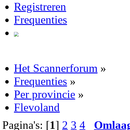
Registreren
Frequenties
Het Scannerforum
»
Frequenties
»
Per provincie
»
Flevoland
Pagina's: [
1
]
2
3
4
Omlaa