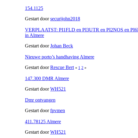
154.1125
Gestart door
securijohn2018
VERPLAATST: PI1FLD en PI3UTR en PI2NOS en PI6N
in Almere
Gestart door
Johan Beck
Nieuwe porto’s handhaving Almere
Gestart door
Rescue Bert
«
1
2
»
147.300 DMR Almere
Gestart door
WH521
Dmr ontvangen
Gestart door
fpvmen
411.78125 Almere
Gestart door
WH521