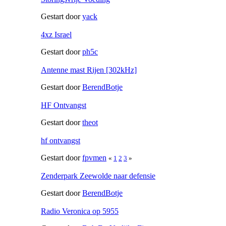
Gestart door
yack
4xz Israel
Gestart door
ph5c
Antenne mast Rijen [302kHz]
Gestart door
BerendBotje
HF Ontvangst
Gestart door
theot
hf ontvangst
Gestart door
fpvmen
«
1
2
3
»
Zenderpark Zeewolde naar defensie
Gestart door
BerendBotje
Radio Veronica op 5955