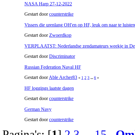
NASA Harp 27-12-2022
Gestart door
counterstrike
Vissers die urenlang OH'en op HF, leuk om naar te luister
Gestart door
Zwoerdkop
VERPLAATST: Nederlandse zendamateurs weekje in D
Gestart door
Discriminator
Russian Federation Naval HF
Gestart door
Able Archer83
«
1
2
3
...
6
»
HF loggings laatste dagen
Gestart door
counterstrike
German Navy
Gestart door
counterstrike
Pagina's: [
1
]
2
3
...
15
Om