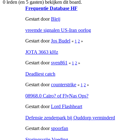
0 leden (en 5 gasten) bekijken dit board.
Frequentie Database HF
Gestart door
Bleij
vreemde signalen US-Iran oorlog
Gestart door
Jos Budel
«
1
2
»
JOTA 3663 kHz
Gestart door
sven861
«
1
2
»
Deadliest catch
Gestart door
counterstrike
«
1
2
»
08968.0 Caïro? of FlyNas Ops?
Gestart door
Lord Flashheart
Defensie zenderpark bij Ouddorp verminderd
Gestart door
spoorfan
Storingsvrije Voeding