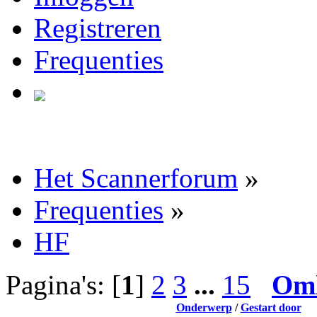
Registreren
Frequenties
Het Scannerforum
»
Frequenties
»
HF
Pagina's: [
1
]
2
3
...
15
Om
Onderwerp
/
Gestart door