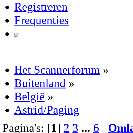
Registreren
Frequenties
Het Scannerforum
»
Buitenland
»
België
»
Astrid/Paging
Pagina's: [
1
]
2
3
...
6
Oml