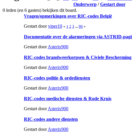
Onderwerp
/
Gestart door
0 leden (en 6 gasten) bekijken dit board.
Vragen/opmerkingen over RIC-codes België
Gestart door
viper10
«
1
2
3
...
90
»
Documentatie over de alarmeringen via ASTRID-pag
Gestart door
Asterix900
RIC-codes brandweerkorpsen & Civiele Bescherming
Gestart door
Asterix900
RIC-codes politie & ordediensten
Gestart door
Asterix900
RIC-codes medische diensten & Rode Kruis
Gestart door
Asterix900
RIC-codes andere diensten
Gestart door
Asterix900