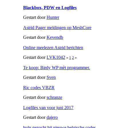
Blackbox, PDW en Logfiles
Gestart door
Hunter
Astrid Pager meldingen op MeshCore
Gestart door
Kevendb
Online meelezen Astrid berichten
Gestart door
LVK1042
«
1
2
»
Te koop: Birdy WP mèt programmer.
Gestart door
Sven
Ric codes VBZR
Gestart door
schranze
Logfiles van voor juni 2017
Gestart door
dajero
hulp gezocht bij nieuwe belgische codes