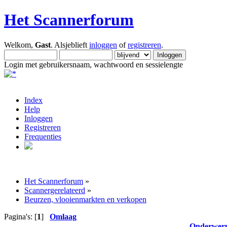
Het Scannerforum
Welkom,
Gast
. Alsjeblieft
inloggen
of
registreren
.
Login met gebruikersnaam, wachtwoord en sessielengte
Index
Help
Inloggen
Registreren
Frequenties
Het Scannerforum
»
Scannergerelateerd
»
Beurzen, vlooienmarkten en verkopen
Pagina's: [
1
]
Omlaag
Onderwer